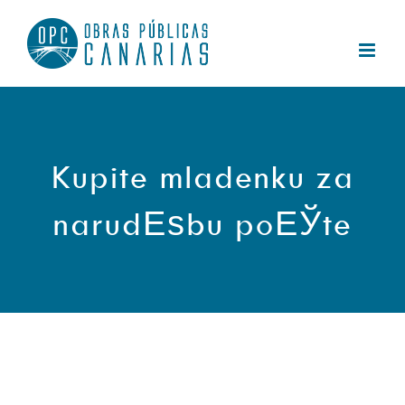
Saltar
al
contenido
Kupite mladenku za
narudЕѕbu poЕЎte