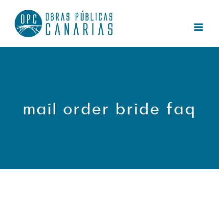
Saltar
al
contenido
mail order bride faq