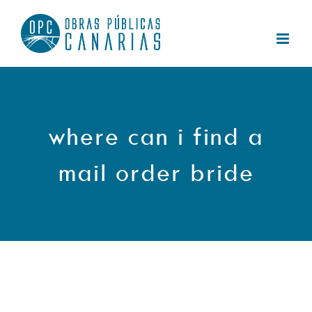
Saltar
al
contenido
where can i find a
mail order bride