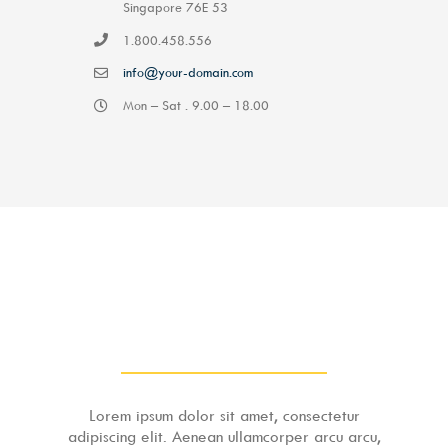
Singapore 76E 53
1.800.458.556
info@your-domain.com
Mon – Sat . 9.00 – 18.00
Talk To Us – We’re Here To
Help
Lorem ipsum dolor sit amet, consectetur
adipiscing elit. Aenean ullamcorper arcu arcu,