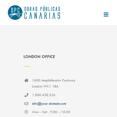
Saltar
al
contenido
LONDON OFFICE
1600 Amphitheatre Parkway
London WC1 1BA
1.800.458.556
info@your-domain.com
Mon – Sat . 9.00 – 18.00