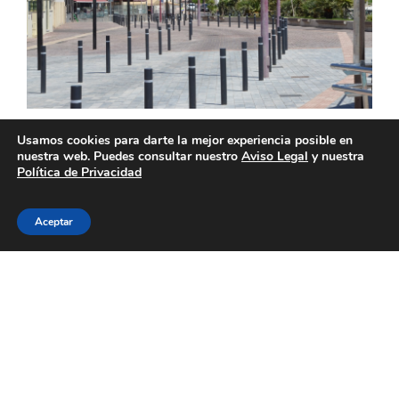
Usamos cookies para darte la mejor experiencia posible en
nuestra web. Puedes consultar nuestro
Aviso Legal
y nuestra
Política de Privacidad
Aceptar
Acondicionamiento del entorno de la Iglesia de Nuestra Señora de Regla, Pájara